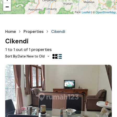
−
Leaflet
| ©
OpenStreetMap
Home
Properties
Cikendi
Cikendi
1
to
1
out of
1
properties
Sort By:
Date New to Old