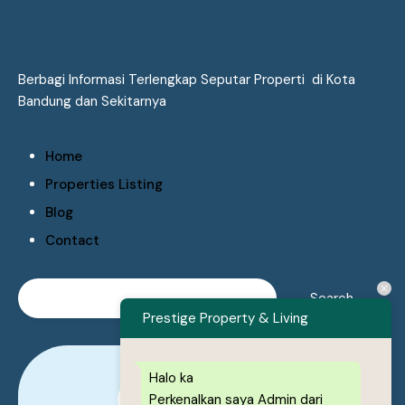
Berbagi Informasi Terlengkap Seputar Properti di Kota
Bandung dan Sekitarnya
Home
Properties Listing
Blog
Contact
Prestige Property & Living
Halo ka
Perkenalkan saya Admin dari
0878-1222-8443