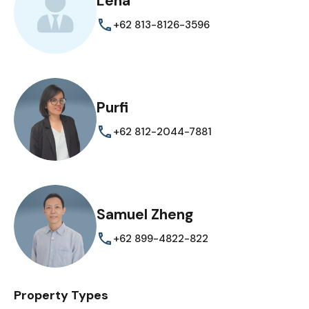
Lena
+62 813-8126-3596
Purfi
+62 812-2044-7881
Samuel Zheng
+62 899-4822-822
Property Types