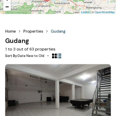
−
Leaflet
| ©
OpenStreetMap
Home
Properties
Gudang
Gudang
1
to
3
out of
63
properties
Sort By:
Date New to Old