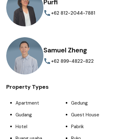
Purfi
+62 812-2044-7881
Samuel Zheng
+62 899-4822-822
Property Types
Apartment
Gedung
Gudang
Guest House
Hotel
Pabrik
Ruang usaha
Ruko