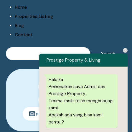
Home
Properties Listing
Blog
Contact
Prestige Property & Living
Halo ka
Perkenalkan saya Admin dari
0878-1222-8443
Prestige Property.
0878-1222-8443
Terima kasih telah menghubungi
kami,
prestigeproperty.id@gmail.com
Apakah ada yang bisa kami
bantu ?