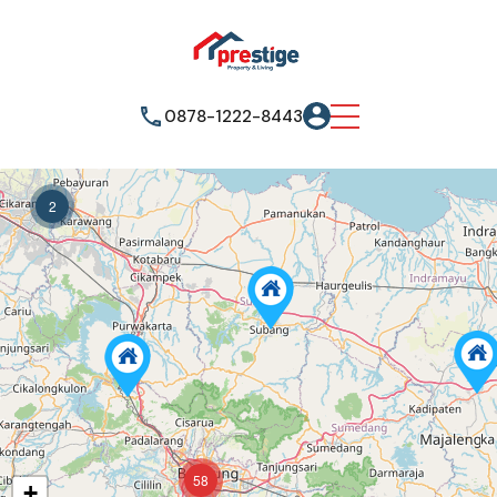
0878-1222-8443
2
58
+