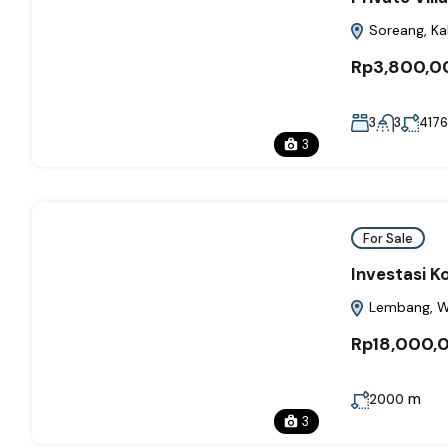
Soreang, Ka
Rp3,800,0
3
3
4176
3
For Sale
Investasi K
Lembang, We
Rp18,000,
m
2000
3