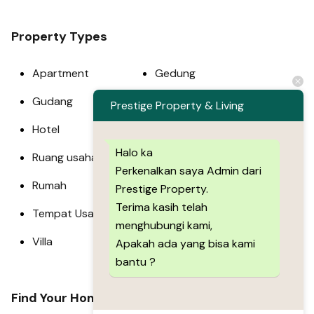
Property Types
Apartment
Gedung
Gudang
Guest House
Prestige Property & Living
Hotel
Pabrik
Halo ka
Ruang usaha
Ruko
Perkenalkan saya Admin dari
Rumah
Tanah
Prestige Property.
Terima kasih telah
Tempat Usaha
Town House
menghubungi kami,
Villa
Apakah ada yang bisa kami
bantu ?
Find Your Home