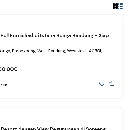
 Full Furnished di Istana Bunga Bandung – Siap
 Bunga, Parongpong, West Bandung, West Java, 40551,
00,000
m
7
la Resort dengan View Pegunungan di Soreang