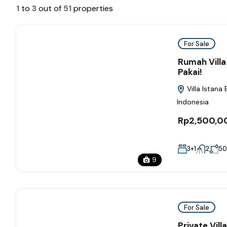
1
to
3
out of
51
properties
For Sale
Rumah Villa
Pakai!
Villa Istana
Indonesia
Rp2,500,0
3+1
2
50
9
For Sale
Private Vil