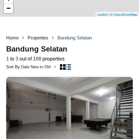
−
Leaflet
| ©
OpenStreetMap
Home
Properties
Bandung Selatan
Bandung Selatan
1
to
3
out of
108
properties
Sort By:
Date New to Old