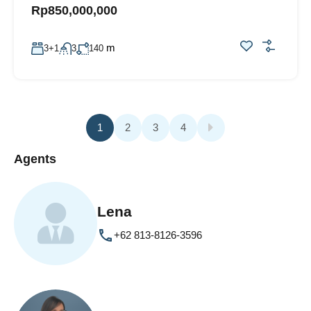
Rp850,000,000
m
3+1
3
140
1
2
3
4
Agents
Lena
+62 813-8126-3596