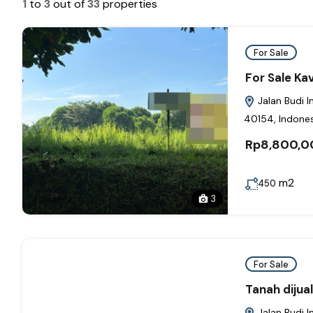
1
to
3
out of
33
properties
For Sale
For Sale Ka
Jalan Budi I
40154, Indones
Rp8,800,0
m2
450
3
For Sale
Tanah dijua
Jalan Budi I