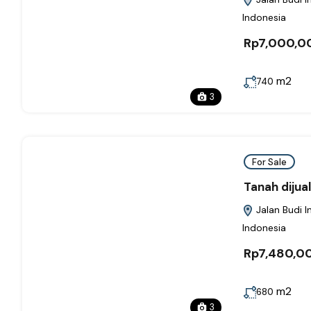
Indonesia
Rp7,000,0
m2
740
3
For Sale
Tanah dijua
Jalan Budi I
Indonesia
Rp7,480,0
m2
680
3