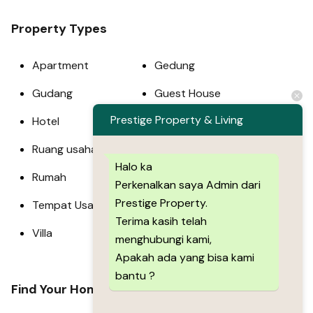
Property Types
Apartment
Gedung
Gudang
Guest House
Prestige Property & Living
Hotel
Pabrik
Ruang usaha
Ruko
Halo ka
Rumah
Tanah
Perkenalkan saya Admin dari
Prestige Property.
Tempat Usaha
Town House
Terima kasih telah
Villa
menghubungi kami,
Apakah ada yang bisa kami
bantu ?
Find Your Home