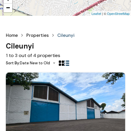
−
Leaflet
| ©
OpenStreetMap
Home
Properties
Cileunyi
Cileunyi
1
to
3
out of
4
properties
Sort By:
Date New to Old