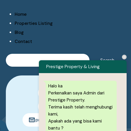
Home
Properties Listing
Blog
Contact
Prestige Property & Living
Halo ka
Perkenalkan saya Admin dari
0878-1222-8443
Prestige Property.
0878-1222-8443
Terima kasih telah menghubungi
kami,
prestigeproperty.id@gmail.com
Apakah ada yang bisa kami
bantu ?