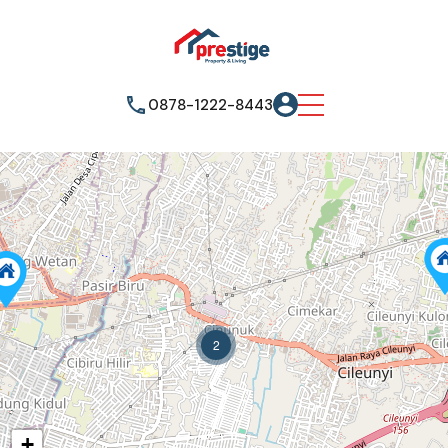
0878-1222-8443
2
+