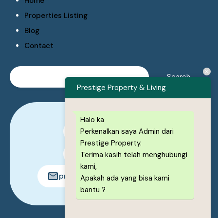
Home
Properties Listing
Blog
Contact
Prestige Property & Living
Halo ka
Perkenalkan saya Admin dari
0878-1222-8443
Prestige Property.
0878-1222-8443
Terima kasih telah menghubungi
kami,
prestigeproperty.id@gmail.com
Apakah ada yang bisa kami
bantu ?