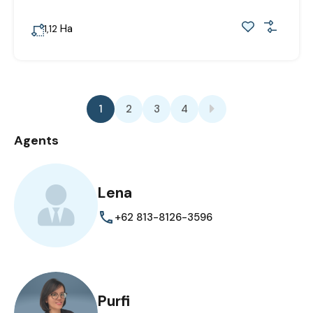
Ha
1,12
1
2
3
4
Agents
Lena
+62 813-8126-3596
Purfi