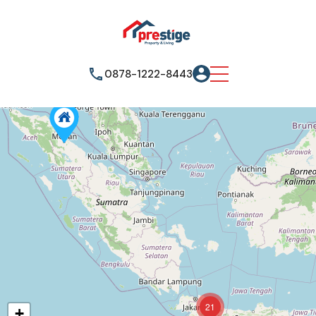
0878-1222-8443
21
+