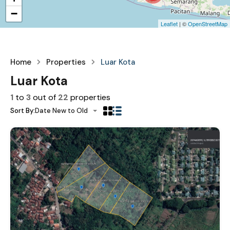
−
Leaflet
| ©
OpenStreetMap
Home
Properties
Luar Kota
Luar Kota
1
to
3
out of
22
properties
Sort By:
Date New to Old