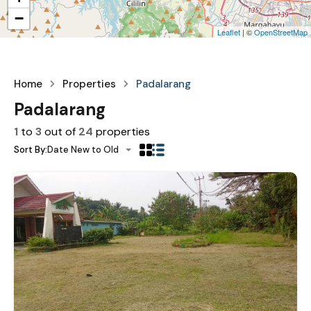
−
Leaflet
| ©
OpenStreetMap
Home
Properties
Padalarang
Padalarang
1
to
3
out of
24
properties
Sort By:
Date New to Old