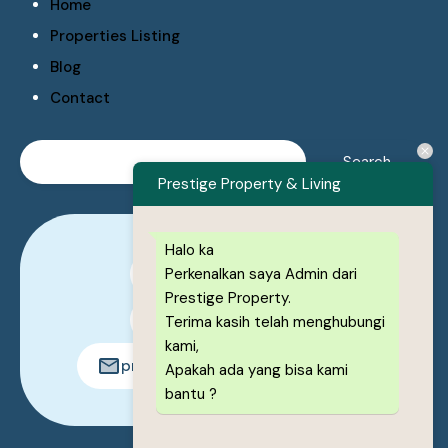
Home
Properties Listing
Blog
Contact
Prestige Property & Living
Halo ka
Perkenalkan saya Admin dari
0878-1222-8443
Prestige Property.
0878-1222-8443
Terima kasih telah menghubungi
kami,
prestigeproperty.id@gmail.com
Apakah ada yang bisa kami
bantu ?