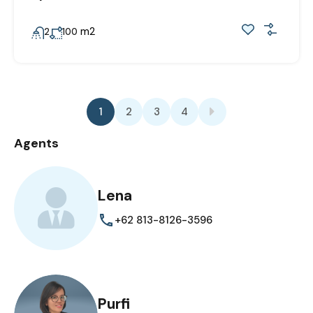
m2
2
100
1
2
3
4
Agents
Lena
+62 813-8126-3596
Purfi