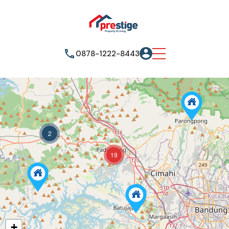
0878-1222-8443
2
19
+