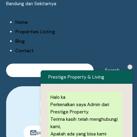
Bandung dan Sekitarnya
Home
Properties Listing
Blog
Contact
Prestige Property & Living
Halo ka
Perkenalkan saya Admin dari
0878-1222-8443
Prestige Property.
0878-1222-8443
Terima kasih telah menghubungi
kami,
prestigeproperty.id@gmail.com
Apakah ada yang bisa kami