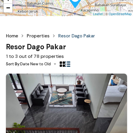
−
Leaflet
| ©
OpenStreetMap
Home
Properties
Resor Dago Pakar
Resor Dago Pakar
1
to
3
out of
78
properties
Sort By:
Date New to Old