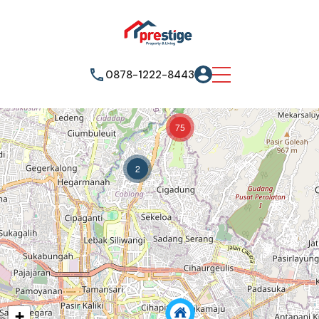
0878-1222-8443
75
2
+