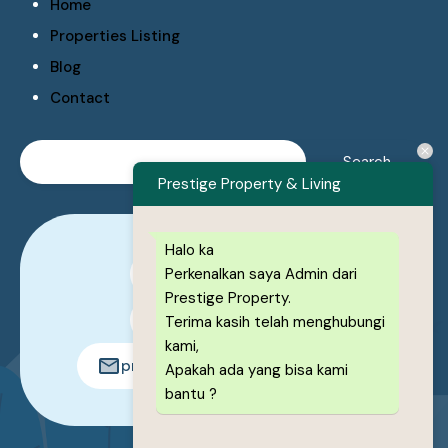
Home
Properties Listing
Blog
Contact
Prestige Property & Living
Halo ka
Perkenalkan saya Admin dari
0878-1222-8443
Prestige Property.
0878-1222-8443
Terima kasih telah menghubungi
kami,
prestigeproperty.id@gmail.com
Apakah ada yang bisa kami
bantu ?