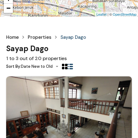
−
Leaflet
| ©
OpenStreetMap
Home
Properties
Sayap Dago
Sayap Dago
1
to
3
out of
20
properties
Sort By:
Date New to Old