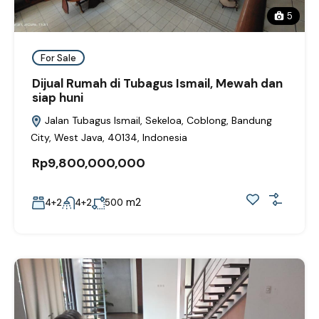
5
For Sale
Dijual Rumah di Tubagus Ismail, Mewah dan
siap huni
Jalan Tubagus Ismail, Sekeloa, Coblong, Bandung
City, West Java, 40134, Indonesia
Rp9,800,000,000
m2
4+2
4+2
500