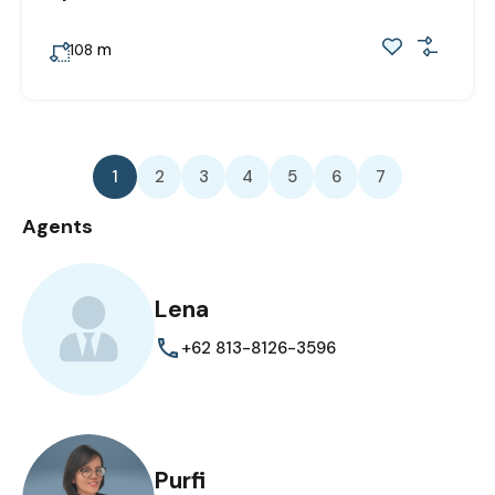
m
108
1
2
3
4
5
6
7
Agents
Lena
+62 813-8126-3596
Purfi