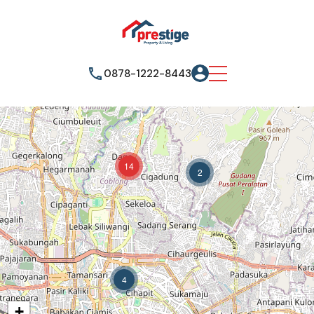
0878-1222-8443
14
2
4
+