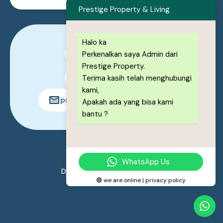
Prestige Property & Living
Halo ka
Perkenalkan saya Admin dari
0878-1222-8443
Prestige Property.
0878-1222-8443
Terima kasih telah menghubungi
kami,
prestigeproperty.id@gmail.com
Apakah ada yang bisa kami
bantu ?
© 2026. All rights reserved.
WhatsApp Us
Designed by
Prestige Property
🟢 we are online | privacy policy