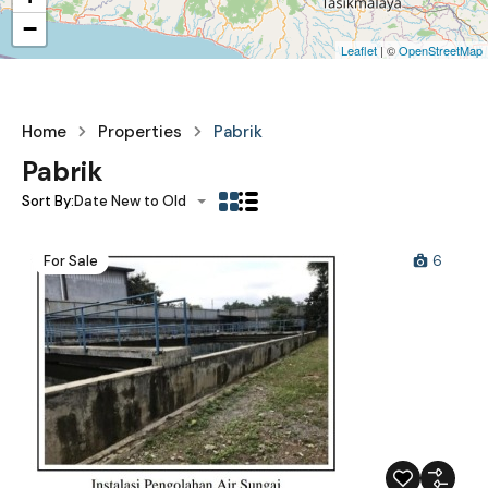
−
Leaflet
| ©
OpenStreetMap
Home
Properties
Pabrik
Pabrik
Sort By:
Date New to Old
For Sale
6