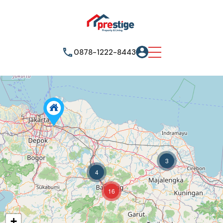
0878-1222-8443
3
4
16
+