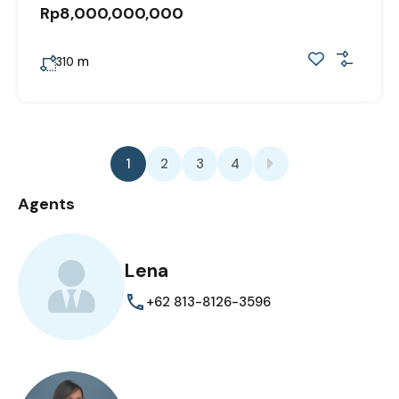
Rp8,000,000,000
m
310
1
2
3
4
Agents
Lena
+62 813-8126-3596