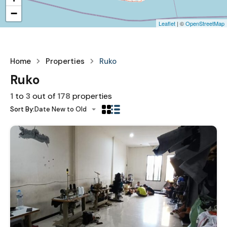
−
Leaflet
| ©
OpenStreetMap
Home
Properties
Ruko
Ruko
1
to
3
out of
178
properties
Sort By:
Date New to Old