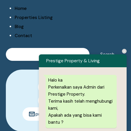
Home
Properties Listing
Blog
Contact
Prestige Property & Living
Halo ka
Perkenalkan saya Admin dari
0878-1222-8443
Prestige Property.
0878-1222-8443
Terima kasih telah menghubungi
kami,
prestigeproperty.id@gmail.com
Apakah ada yang bisa kami
bantu ?