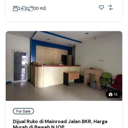
m2
2
2
120
14
For Sale
Dijual Ruko di Mainroad Jalan BKR, Harga
Murah di Bawah NJOP