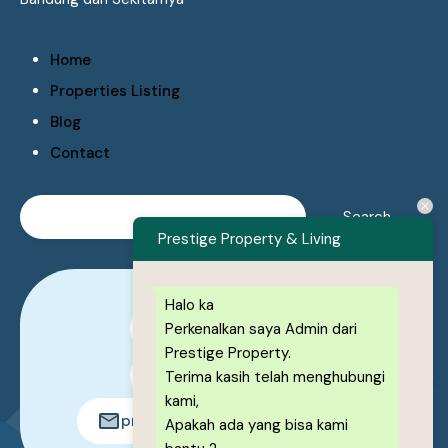
Home
Properties Listing
Blog
Contact
Prestige Property & Living
Halo ka
Perkenalkan saya Admin dari
0878-1222-8443
Prestige Property.
0878-1222-8443
Terima kasih telah menghubungi
kami,
prestigeproperty.id@gmail.com
Apakah ada yang bisa kami