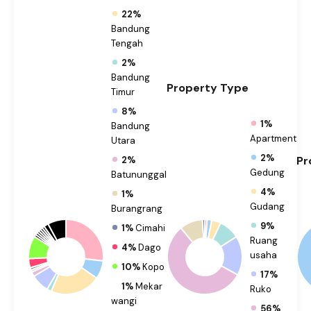
22%
Bandung
Tengah
2%
Bandung
Property
Type
Timur
8%
1%
Bandung
Apartment
Utara
2%
Pr
2%
Gedung
Batununggal
4%
1%
Gudang
Burangrang
9%
1%
Cimahi
Ruang
4%
Dago
usaha
10%
Kopo
17%
1%
Mekar
Ruko
wangi
56%