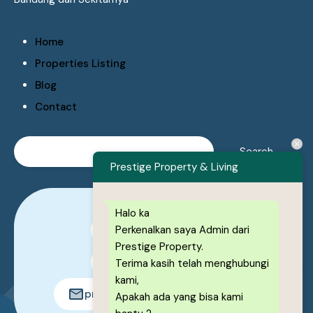
Home
Properties Listing
Blog
Contact
Prestige Property & Living
Halo ka
Perkenalkan saya Admin dari
0878-1222-8443
Prestige Property.
0878-1222-8443
Terima kasih telah menghubungi
kami,
prestigeproperty.id@gmail.com
Apakah ada yang bisa kami