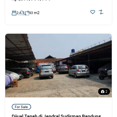
m2
2
1
93
2
For Sale
Dijual Tanah di Jendral Sudirman Bandung