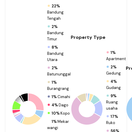
22%
Bandung
Tengah
2%
Bandung
Property
Type
Timur
8%
1%
Bandung
Apartment
Utara
2%
Pr
2%
Gedung
Batununggal
4%
1%
Gudang
Burangrang
9%
1%
Cimahi
Ruang
4%
Dago
usaha
10%
Kopo
17%
1%
Mekar
Ruko
wangi
56%